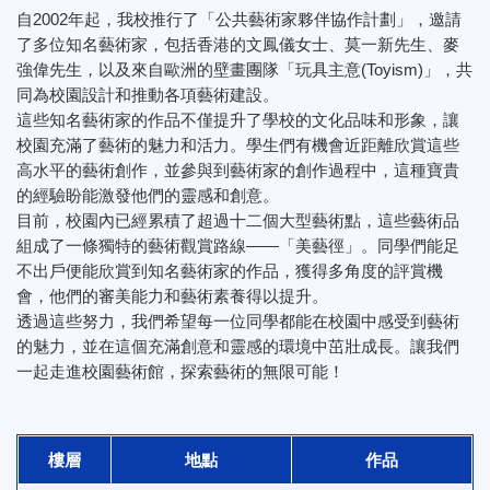
自2002年起，我校推行了「公共藝術家夥伴協作計劃」，邀請
了多位知名藝術家，包括香港的文鳳儀女士、莫一新先生、麥
強偉先生，以及來自歐洲的壁畫團隊「玩具主意(Toyism)」，共
同為校園設計和推動各項藝術建設。
這些知名藝術家的作品不僅提升了學校的文化品味和形象，讓
校園充滿了藝術的魅力和活力。學生們有機會近距離欣賞這些
高水平的藝術創作，並參與到藝術家的創作過程中，這種寶貴
的經驗盼能激發他們的靈感和創意。
目前，校園內已經累積了超過十二個大型藝術點，這些藝術品
組成了一條獨特的藝術觀賞路線——「美藝徑」。同學們能足
不出戶便能欣賞到知名藝術家的作品，獲得多角度的評賞機
會，他們的審美能力和藝術素養得以提升。
透過這些努力，我們希望每一位同學都能在校園中感受到藝術
的魅力，並在這個充滿創意和靈感的環境中茁壯成長。讓我們
一起走進校園藝術館，探索藝術的無限可能！
樓層
地點
作品