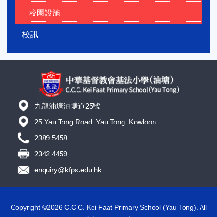
校園設施
校訊
九龍油塘油塘道25號
25 Yau Tong Road, Yau Tong, Kowloon
2389 5458
2342 4459
enquiry@kfps.edu.hk
Copyright ©
2026 C.C.C. Kei Faat Primary School (Yau Tong). All