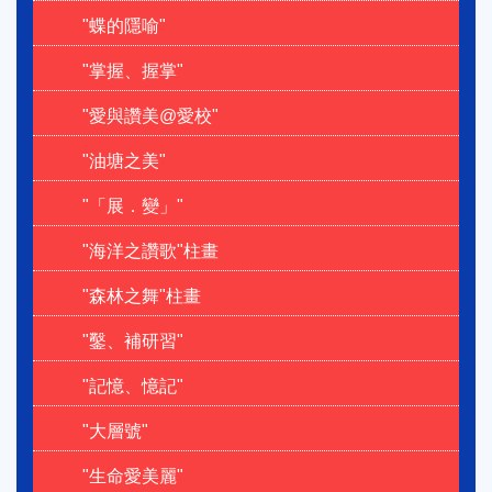
"蝶的隱喻"
"掌握、握掌"
"愛與讚美@愛校"
"油塘之美"
"「展．變」"
"海洋之讚歌"柱畫
"森林之舞"柱畫
"鑿、補研習"
"記憶、憶記"
"大層號"
"生命愛美麗"