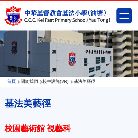
移至主內容
Main
Togg
naviga
導
首頁
關於我們
校舍設施(VR)
基法美藝徑
航
基法美藝徑
連
結
校園藝術館 視藝科