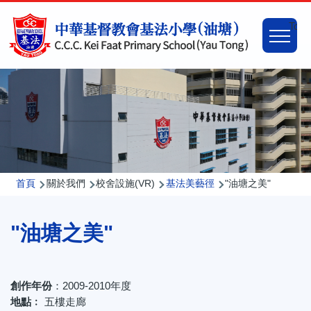
移至主內容
Main
Togg
naviga
導
首頁
關於我們
校舍設施(VR)
基法美藝徑
"油塘之美"
航
"油塘之美"
連
結
創作年份
：2009-2010年度
地點﹕
五樓走廊