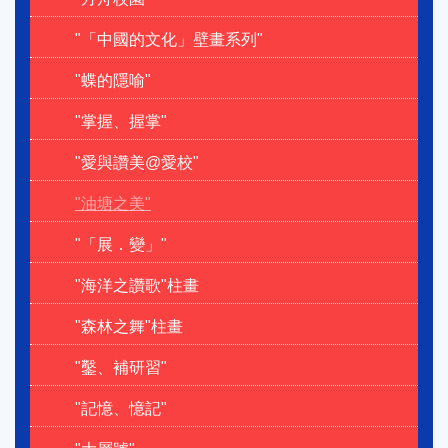
"「中國的文化」壁畫系列"
"蝶的隱喻"
"掌握、握掌"
"愛與讚美@愛校"
"油塘之美"
"「展．變」"
"海洋之讚歌"柱畫
"森林之舞"柱畫
"鑿、補研習"
"記憶、憶記"