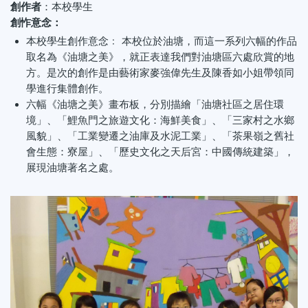
創作者
：本校學生
創怍意念：
本校學生創作意念﹕ 本校位於油塘，而這一系列六幅的作品
取名為《油塘之美》，就正表達我們對油塘區六處欣賞的地
方。是次的創作是由藝術家麥強偉先生及陳香如小姐帶領同
學進行集體創作。
六幅《油塘之美》畫布板，分別描繪「油塘社區之居住環
境」、「鯉魚門之旅遊文化：海鮮美食」、「三家村之水鄉
風貌」、「工業變遷之油庫及水泥工業」、「茶果嶺之舊社
會生態：寮屋」、「歷史文化之天后宮：中國傳統建築」，
展現油塘著名之處。