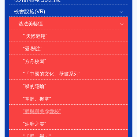
校舍設施(VR)
基法美藝徑
" 天際翱翔"
"愛‧關注"
"方舟校園"
"「中國的文化」壁畫系列"
"蝶的隱喻"
"掌握、握掌"
"愛與讚美@愛校"
"油塘之美"
"「展．變」"