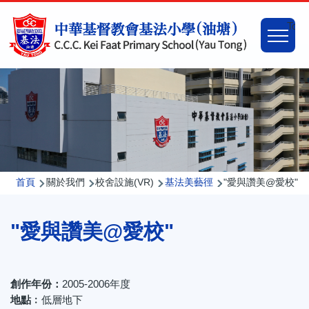
移至主內容
Main
Togg
naviga
導
首頁
關於我們
校舍設施(VR)
基法美藝徑
"愛與讚美@愛校"
航
"愛與讚美@愛校"
連
結
創作年份：
2005-2006年度
地點﹕
低層地下