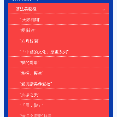
基法美藝徑
" 天際翱翔"
"愛‧關注"
"方舟校園"
"「中國的文化」壁畫系列"
"蝶的隱喻"
"掌握、握掌"
"愛與讚美@愛校"
"油塘之美"
"「展．變」"
"海洋之讚歌"柱畫