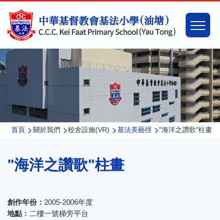
移至主內容
Main
Togg
naviga
導
首頁
關於我們
校舍設施(VR)
基法美藝徑
"海洋之讚歌"柱畫
航
"海洋之讚歌"柱畫
連
結
創作年份：
2005-2006年度
地點﹕
二樓一號梯旁平台