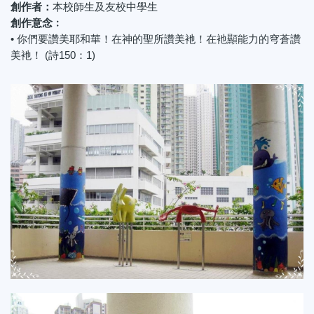
創作者：
本校師生及友校中學生
創作意念﹕
• 你們要讚美耶和華！在神的聖所讚美衪！在衪顯能力的穹蒼讚
美衪！ (詩150：1)