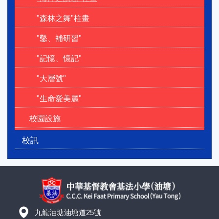
"森林之舞"柱畫
"鑿、補研習"
"記憶、憶記"
"大層號"
"生命愛美麗"
校園設施
校訊
九龍油塘油塘道25號