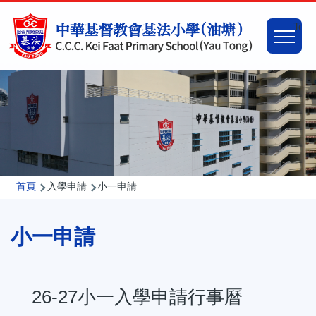
移至主內容
Main
Togg
naviga
導
首頁
入學申請
小一申請
航
小一申請
連
結
26-27小一入學申請行事曆