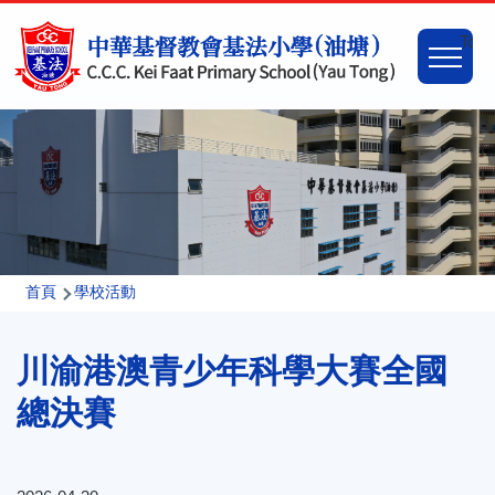
移至主內容
Main
Togg
naviga
導
首頁
學校活動
航
川渝港澳青少年科學大賽全國
連
結
總決賽