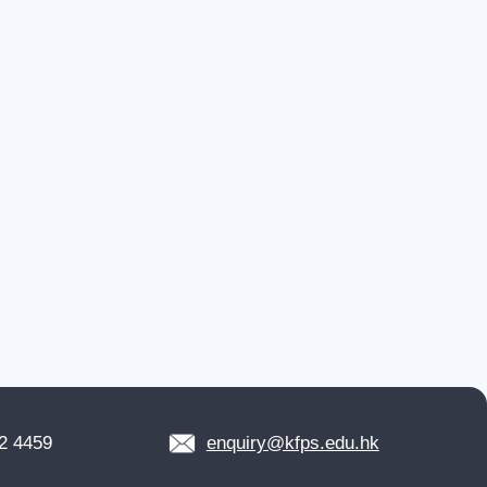
2 4459
enquiry@kfps.edu.hk