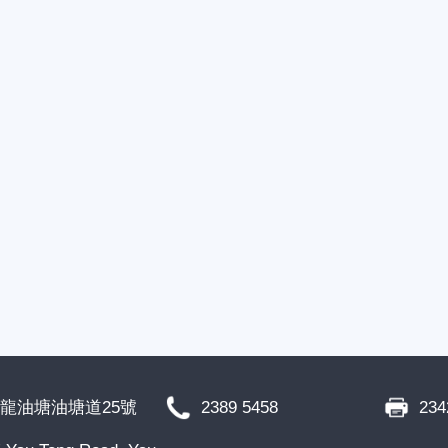
龍油塘油塘道25號
2389 5458
234