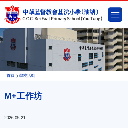
移至主內容
Main
Togg
naviga
導
首頁
學校活動
航
M+工作坊
連
結
2026-05-21