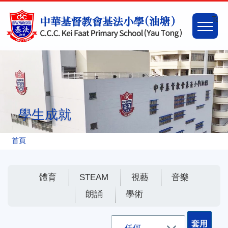
移至主內容
Main
Togg
naviga
學生成就
導
首頁
航
連
體育
STEAM
視藝
音樂
結
朗誦
學術