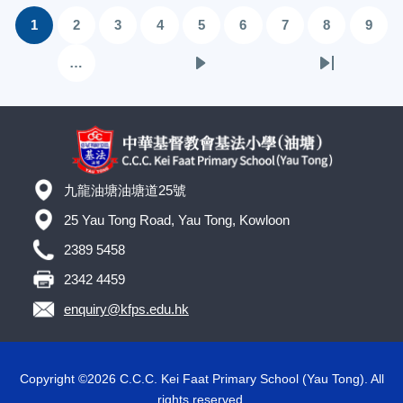
Pagination
1
2
3
4
5
6
7
8
9
目
頁
頁
頁
頁
頁
頁
頁
頁
前
面
面
面
面
面
面
面
面
…
下
Last
頁
一
page
面
頁
九龍油塘油塘道25號
25 Yau Tong Road, Yau Tong, Kowloon
2389 5458
2342 4459
enquiry@kfps.edu.hk
Copyright ©
2026 C.C.C. Kei Faat Primary School (Yau Tong). All
rights reserved.