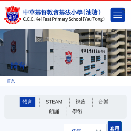
移至主內容
Main
Togg
naviga
體育
導
首頁
航
連
體育
STEAM
視藝
音樂
結
朗誦
學術