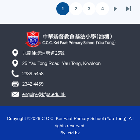
Pagination
1
2
3
4
目
頁
頁
頁
下
Last
前
面
面
面
一
page
頁
頁
面
九龍油塘油塘道25號
25 Yau Tong Road, Yau Tong, Kowloon
2389 5458
2342 4459
enquiry@kfps.edu.hk
Copyright ©
2026 C.C.C. Kei Faat Primary School (Yau Tong). All
rights reserved.
By: ctd.hk