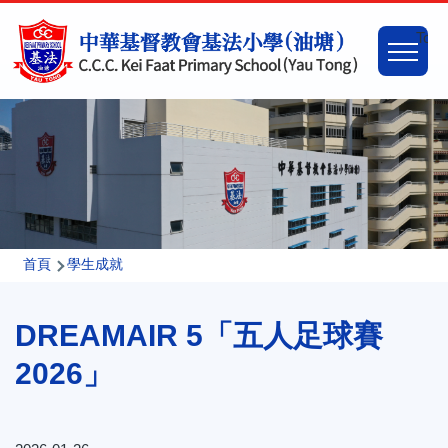
移至主內容
Main
Togg
naviga
導
首頁
學生成就
航
DREAMAIR 5「五人足球賽
連
結
2026」