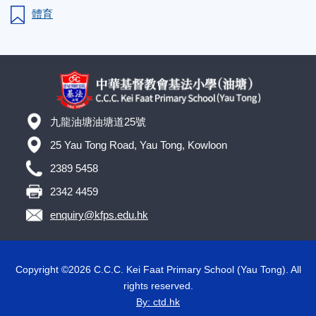
體育
九龍油塘油塘道25號
25 Yau Tong Road, Yau Tong, Kowloon
2389 5458
2342 4459
enquiry@kfps.edu.hk
Copyright ©
2026 C.C.C. Kei Faat Primary School (Yau Tong). All
rights reserved.
By: ctd.hk