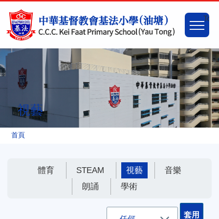
移至主內容
Main
Togg
naviga
視藝
導
首頁
航
連
體育
STEAM
視藝
音樂
結
朗誦
學術