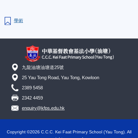
學術
九龍油塘油塘道25號
25 Yau Tong Road, Yau Tong, Kowloon
2389 5458
2342 4459
enquiry@kfps.edu.hk
Copyright ©
2026 C.C.C. Kei Faat Primary School (Yau Tong). All