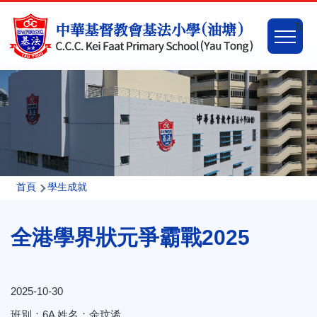
移至主內容
Main
Togg
naviga
導
首頁
學生成就
航
全港學界狀元爭霸戰2025
連
結
2025-10-30
班別：6A 姓名：余玟浠