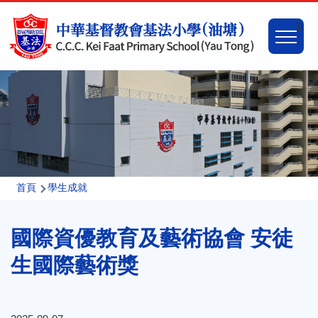
移至主內容
Main
Togg
naviga
導
首頁
學生成就
航
國際資優教育及藝術協會 安徒
連
結
生國際藝術獎