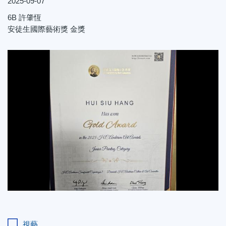
2025-09-07
6B
許肇恆
安徒生國際藝術獎 金獎
視藝