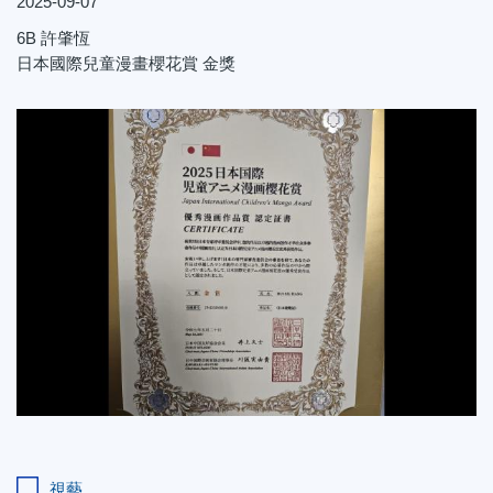
2025-09-07
6B
許肇恆
日本國際兒童漫畫櫻花賞 金獎
視藝