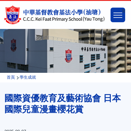
移至主內容
Main
Togg
naviga
導
首頁
學生成就
航
國際資優教育及藝術協會 日本
連
結
國際兒童漫畫櫻花賞