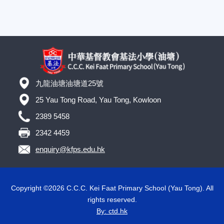
九龍油塘油塘道25號
25 Yau Tong Road, Yau Tong, Kowloon
2389 5458
2342 4459
enquiry@kfps.edu.hk
Copyright ©
2026 C.C.C. Kei Faat Primary School (Yau Tong). All
rights reserved.
By: ctd.hk