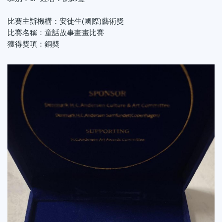
比賽主辦機構：安徒生(國際)藝術獎
比賽名稱：童話故事畫畫比賽
獲得獎項：銅奬