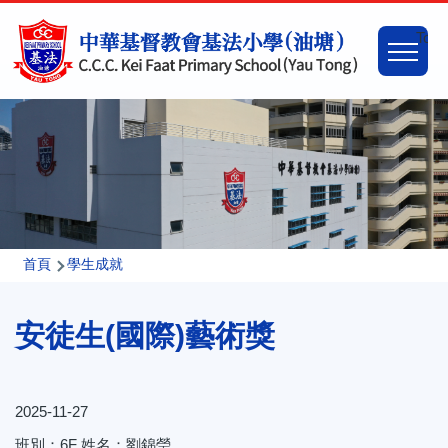
移至主內容
Main
Togg
naviga
導
首頁
學生成就
航
安徒生(國際)藝術獎
連
結
2025-11-27
班別：6F 姓名：劉錦瑩