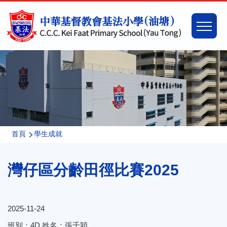
移至主內容
Main
Togg
naviga
導
首頁
學生成就
航
灣仔區分齡田徑比賽2025
連
結
2025-11-24
班別：4D 姓名：張千穎