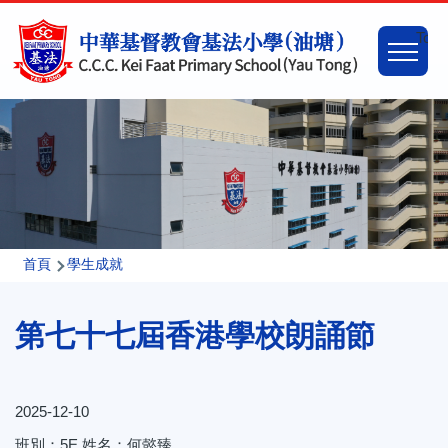
移至主內容
Main
Togg
naviga
導
首頁
學生成就
航
第七十七屆香港學校朗誦節
連
結
2025-12-10
班別：5E 姓名：何懿臻