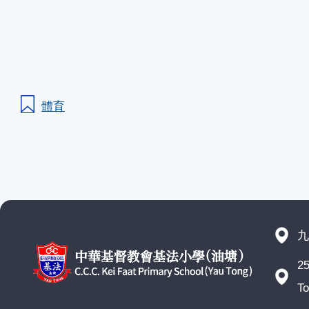
體育
九
25
To