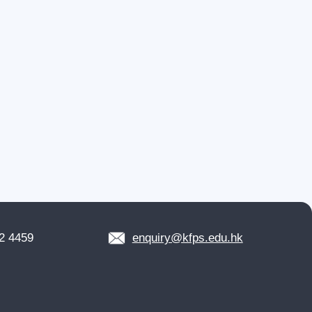
2 4459
enquiry@kfps.edu.hk