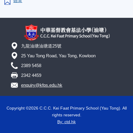
體育
九龍油塘油塘道25號
25 Yau Tong Road, Yau Tong, Kowloon
2389 5458
2342 4459
enquiry@kfps.edu.hk
Copyright ©
2026 C.C.C. Kei Faat Primary School (Yau Tong). All
rights reserved.
By: ctd.hk