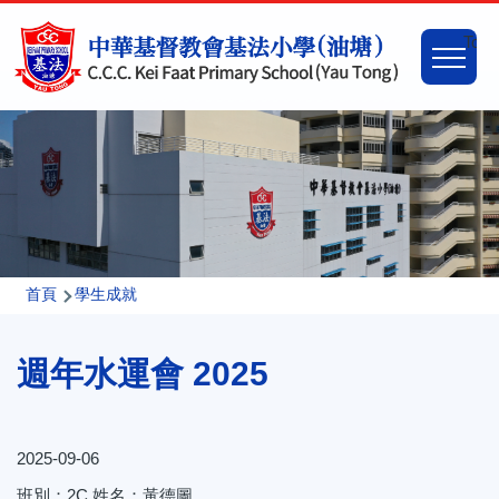
移至主內容
Main
Togg
naviga
導
首頁
學生成就
航
週年水運會 2025
連
結
2025-09-06
班別：2C 姓名：黃德圖