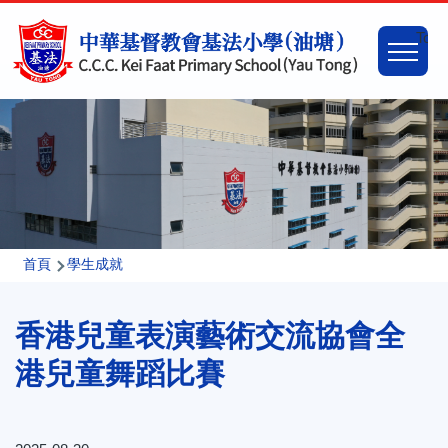
移至主內容
Main
Togg
naviga
導
首頁
學生成就
航
香港兒童表演藝術交流協會全
連
結
港兒童舞蹈比賽