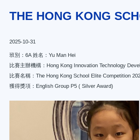
連
THE HONG KONG SCHO
結
2025-10-31
班別：6A 姓名：Yu Man Hei
比賽主辦機構：Hong Kong Innovation Technology Devel
比賽名稱：The Hong Kong School Elite Competition 20
獲得獎項：English Group P5 ( Silver Award)