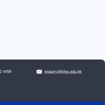
2 4459
enquiry@kfps.edu.hk