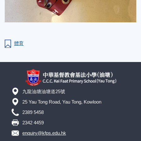
體育
九龍油塘油塘道25號
25 Yau Tong Road, Yau Tong, Kowloon
2389 5458
2342 4459
enquiry@kfps.edu.hk