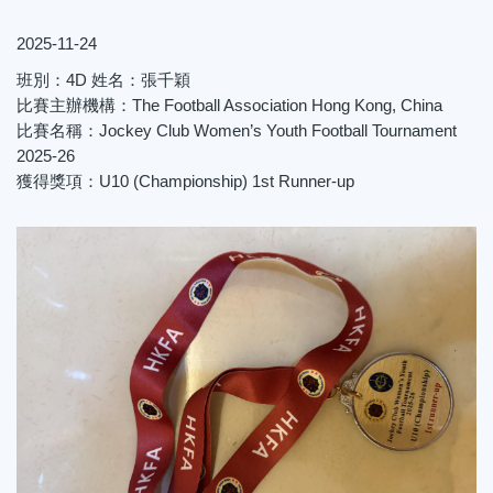
2025-11-24
班別：4D 姓名：張千穎
比賽主辦機構：The Football Association Hong Kong, China
比賽名稱：Jockey Club Women’s Youth Football Tournament
2025-26
獲得獎項：U10 (Championship) 1st Runner-up