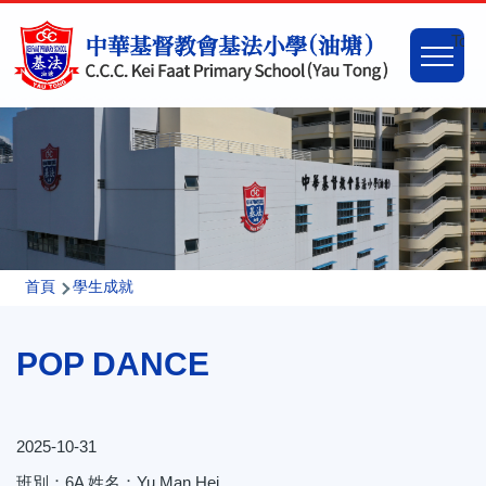
移至主內容
Main
Togg
naviga
導
首頁
學生成就
航
POP DANCE
連
結
2025-10-31
班別：6A 姓名：Yu Man Hei