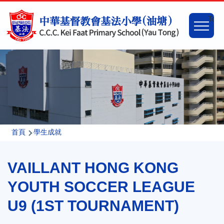
移至主內容
Main
Togg
naviga
導
首頁
學生成就
航
VAILLANT HONG KONG
連
結
YOUTH SOCCER LEAGUE
U9 (1ST TOURNAMENT)